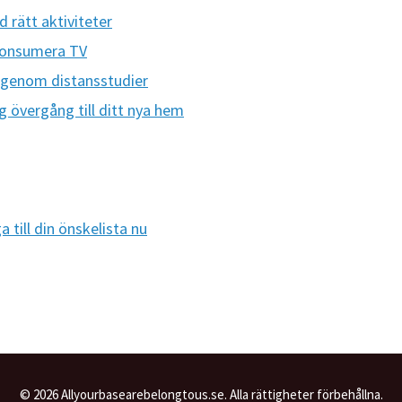
 rätt aktiviteter
 konsumera TV
g genom distansstudier
g övergång till ditt nya hem
 till din önskelista nu
© 2026 Allyourbasearebelongtous.se. Alla rättigheter förbehållna.