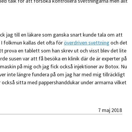
ed talk för att försöka kontrollera svettningarna men allt
.
ick jag till en läkare som ganska snart kunde tala om att
 I folkmun kallas det ofta för
överdriven svettning
och det
att prova en tablett som han skrev ut och visst blev det lite
rde susen var att få besöka en klinik där de är experter på
maskin på mig och jag fick också injektioner av Botox. Nu
er inte längre fundera på om jag har med mig tillräckligt
r också sitta med pappershanddukar under armarna vilket
7 maj 2018