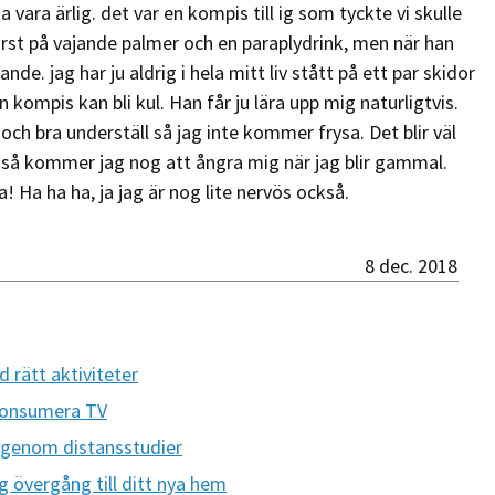
a vara ärlig. det var en kompis till ig som tyckte vi skulle
 först på vajande palmer och en paraplydrink, men när han
e. jag har ju aldrig i hela mitt liv stått på ett par skidor
kompis kan bli kul. Han får ju lära upp mig naturligtvis.
 och bra underställ så jag inte kommer frysa. Det blir väl
r så kommer jag nog att ångra mig när jag blir gammal.
! Ha ha ha, ja jag är nog lite nervös också.
8 dec. 2018
 rätt aktiviteter
 konsumera TV
g genom distansstudier
g övergång till ditt nya hem