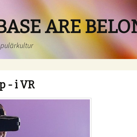
BASE ARE BELO
opulärkultur
p - i VR