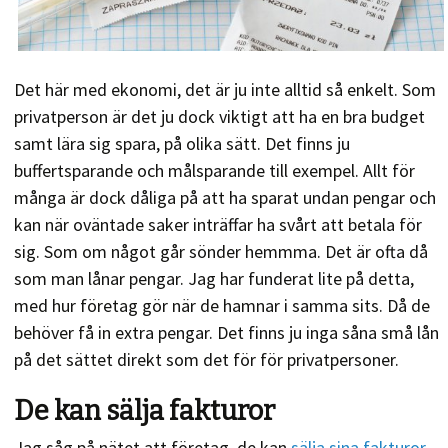
Det här med ekonomi, det är ju inte alltid så enkelt. Som
privatperson är det ju dock viktigt att ha en bra budget
samt lära sig spara, på olika sätt. Det finns ju
buffertsparande och målsparande till exempel. Allt för
många är dock dåliga på att ha sparat undan pengar och
kan när oväntade saker inträffar ha svårt att betala för
sig. Som om något går sönder hemmma. Det är ofta då
som man lånar pengar. Jag har funderat lite på detta,
med hur företag gör när de hamnar i samma sits. Då de
behöver få in extra pengar. Det finns ju inga såna små lån
på det sättet direkt som det för för privatpersoner.
De kan sälja fakturor
Jag såg på nätet att företag, de kan
sälja sina fakturor
.